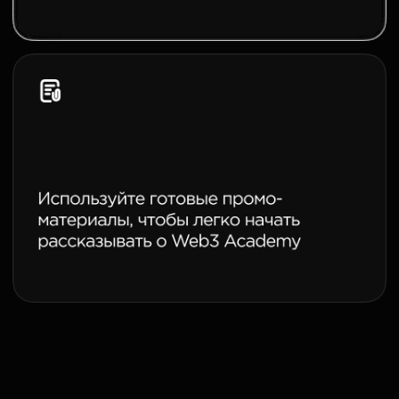
"На том же Uniswap у меня доходность
около 65-70% годовых, что очень круто. Это
ETH/USDC"