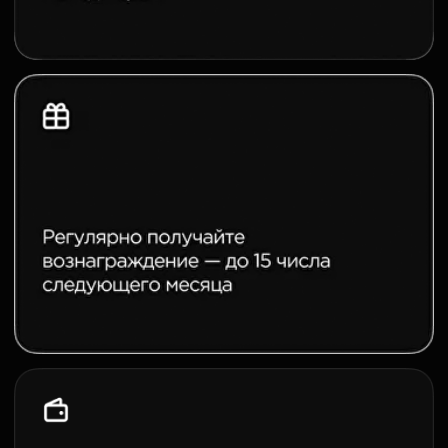
3500+
инвесторов прошли
обучение
9,2/10
средняя оценка курса
20-70% годовых
доход после
программы
Узнать больше