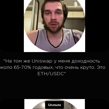
УЧАСТИЕ
В ПАРТНЕРСКОЙ
ПРОГРАММЕ
Оставить заявку
Получить доступ к личному
кабинету и промо-материалам
Разместить ссылку
или промо-код
Получить
вознаграждение
🎁