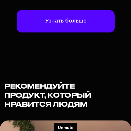
10 +
лет в криптовалюте
$ 1,000,000 +
личный капитал
150 000+
подписчиков
в YouTube и Telegram-
канале CryptoInside
$ 10,000,000 +
под моим управлением
Боле 3500 инвесторов уже используют
Capital Growth System