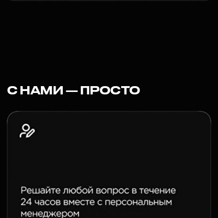
ЧТО МЫ ПРЕДЛАГАЕМ
РЕКЛАМИРОВАТЬ ?
Программа обучения
«CAPITAL, PROFIT,
FREEDOM»
Создайте систему увеличения
капитала с нуля и извлекайте
прибыль из твердых активов
каждую минуту, не продавая их.