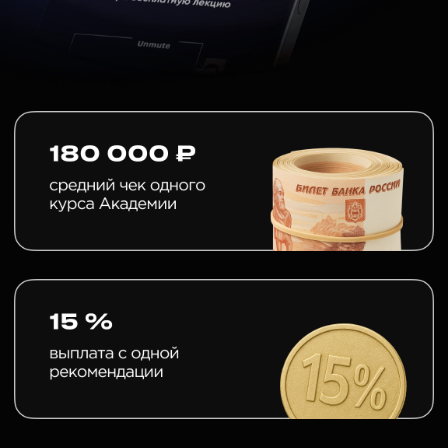
ПРОСТОЙ СПОСОБ
ДОПОЛНИТЕЛЬНОГО
ЗАРАБОТКА
Получаете уникальный промокод
1
и ссылку для размещения в блоге,
на сайте или отправки друзьям
2
Студент начинает обучение
3
Вы получаете вознаграждение