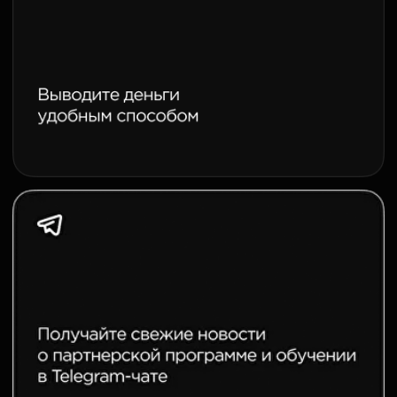
РЕКОМЕНДУЙТЕ
ПРОДУКТ, КОТОРЫЙ
НРАВИТСЯ ЛЮДЯМ
«За 118 моих первых дней работы
в DeFi доходность на стейблкойны
составила 25% годовых»