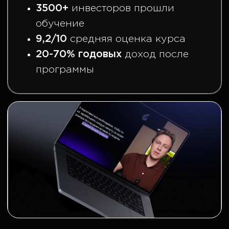
КТО ПРОВОДИТ
ОБУЧЕНИЕ ?
Иван Шашков
— крипто-
инвестор с 2015 года
Первый привнес на российский рынок
Capital Growth System™
— систему увеличения капитала
легендарных американских
инвесторов (Чарли Мангер, Уоррен
Баффет и др.)